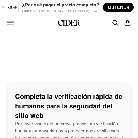
Skip to main content
¿Por qué pagar el precio completo?
OBTENER
Obtén un 15% de DESCUENTO en la App →
Completa la verificación rápida de
humanos para la seguridad del
sitio web
Por favor, complete un breve proceso de verificación
humana para ayudarnos a proteger nuestro sitio web
de fraudes, spam y abusos. Su cooperación contribuye