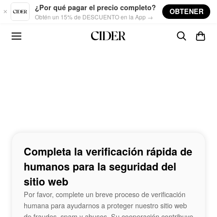
Skip to main content
¿Por qué pagar el precio completo?
OBTENER
Obtén un 15% de DESCUENTO en la App →
Completa la verificación rápida de
humanos para la seguridad del
sitio web
Por favor, complete un breve proceso de verificación
humana para ayudarnos a proteger nuestro sitio web
de fraudes, spam y abusos. Su cooperación contribuye