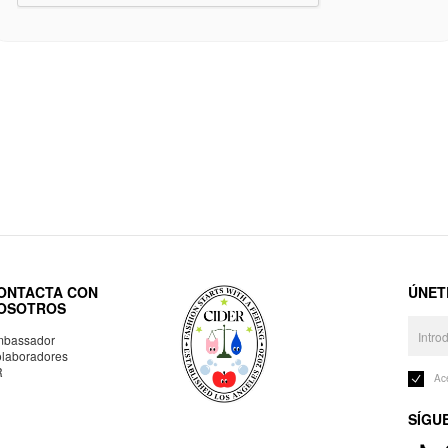
ONTACTA CON
ÚNET
OSOTROS
bassador
laboradores
R
Ac
SÍGU