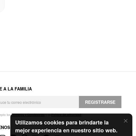
E A LA FAMILIA
REGISTRARSE
epto los
Términos y Condiciones
y la
Política de privacidad
.
Utilizamos cookies para brindarte la
ENOS
mejor experiencia en nuestro sitio web.