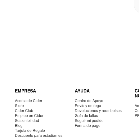
EMPRESA
AYUDA
C
N
Acerca de Cider
Centro de Apoyo
Store
Envío y entrega
Am
Cider Club
Devoluciones y reembolsos
Co
Empleo en Cider
Guía de tallas
P
Sostenibilidad
Seguir mi pedido
Blog
Forma de pago
Tarjeta de Regalo
Descuento para estudiantes