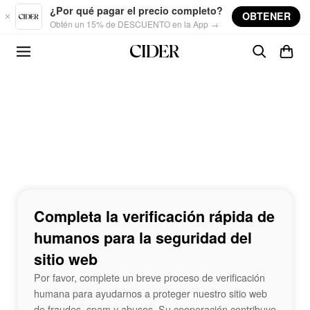
Skip to main content
¿Por qué pagar el precio completo?
OBTENER
Obtén un 15% de DESCUENTO en la App →
Completa la verificación rápida de
humanos para la seguridad del
sitio web
Por favor, complete un breve proceso de verificación
humana para ayudarnos a proteger nuestro sitio web
de fraudes, spam y abusos. Su cooperación contribuye