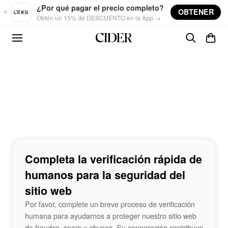
Skip to main content
¿Por qué pagar el precio completo?
OBTENER
Obtén un 15% de DESCUENTO en la App →
Completa la verificación rápida de
humanos para la seguridad del
sitio web
Por favor, complete un breve proceso de verificación
humana para ayudarnos a proteger nuestro sitio web
de fraudes, spam y abusos. Su cooperación contribuye