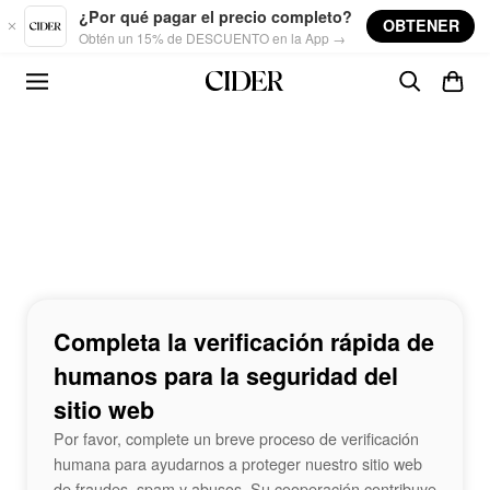
Skip to main content
¿Por qué pagar el precio completo?
OBTENER
Obtén un 15% de DESCUENTO en la App →
Completa la verificación rápida de
humanos para la seguridad del
sitio web
Por favor, complete un breve proceso de verificación
humana para ayudarnos a proteger nuestro sitio web
de fraudes, spam y abusos. Su cooperación contribuye