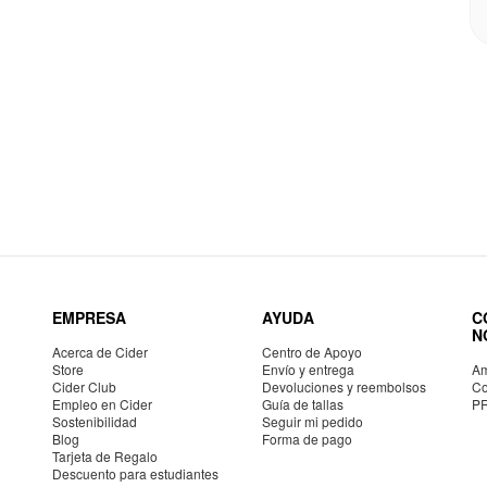
EMPRESA
AYUDA
C
N
Acerca de Cider
Centro de Apoyo
Store
Envío y entrega
Am
Cider Club
Devoluciones y reembolsos
Co
Empleo en Cider
Guía de tallas
P
Sostenibilidad
Seguir mi pedido
Blog
Forma de pago
Tarjeta de Regalo
Descuento para estudiantes