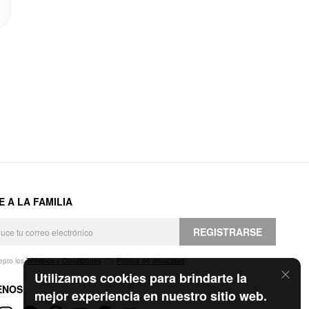
E A LA FAMILIA
REGISTRARSE
epto los
Términos y Condiciones
y la
Política de privacidad
.
Utilizamos cookies para brindarte la
ENOS
mejor experiencia en nuestro sitio web.