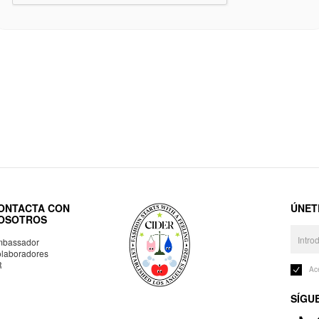
ONTACTA CON
ÚNET
OSOTROS
bassador
laboradores
R
Ac
SÍGU