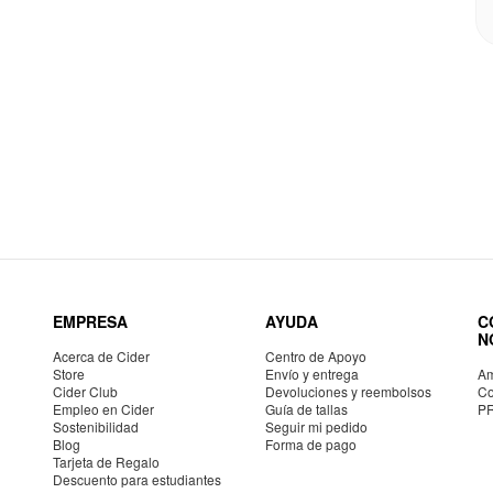
EMPRESA
AYUDA
C
N
Acerca de Cider
Centro de Apoyo
Store
Envío y entrega
Am
Cider Club
Devoluciones y reembolsos
Co
Empleo en Cider
Guía de tallas
P
Sostenibilidad
Seguir mi pedido
Blog
Forma de pago
Tarjeta de Regalo
Descuento para estudiantes