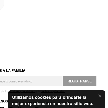
E A LA FAMILIA
REGISTRARSE
epto los
Términos y Condiciones
y la
Política de privacidad
.
Utilizamos cookies para brindarte la
ENOS
mejor experiencia en nuestro sitio web.