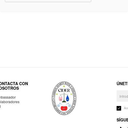
ONTACTA CON
ÚNET
OSOTROS
bassador
laboradores
R
Ac
SÍGU