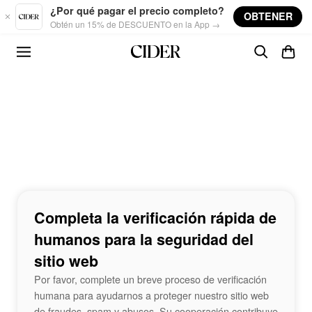
Skip to main content
¿Por qué pagar el precio completo?
OBTENER
Obtén un 15% de DESCUENTO en la App →
Completa la verificación rápida de
humanos para la seguridad del
sitio web
Por favor, complete un breve proceso de verificación
humana para ayudarnos a proteger nuestro sitio web
de fraudes, spam y abusos. Su cooperación contribuye