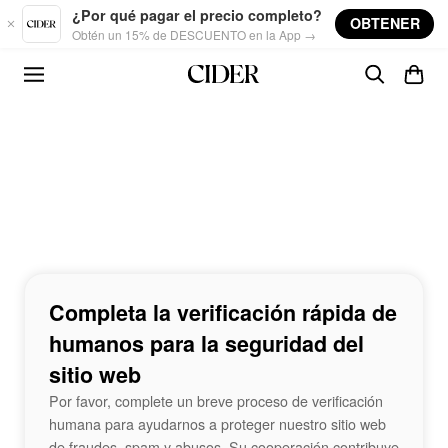
Skip to main content
¿Por qué pagar el precio completo?
OBTENER
Obtén un 15% de DESCUENTO en la App →
Completa la verificación rápida de
humanos para la seguridad del
sitio web
Por favor, complete un breve proceso de verificación
humana para ayudarnos a proteger nuestro sitio web
de fraudes, spam y abusos. Su cooperación contribuye