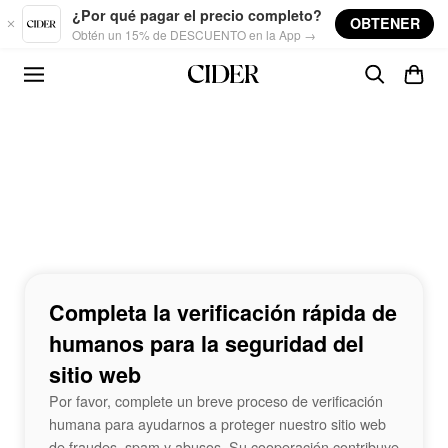
Skip to main content
¿Por qué pagar el precio completo?
OBTENER
Obtén un 15% de DESCUENTO en la App →
Completa la verificación rápida de
humanos para la seguridad del
sitio web
Por favor, complete un breve proceso de verificación
humana para ayudarnos a proteger nuestro sitio web
de fraudes, spam y abusos. Su cooperación contribuye