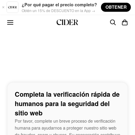
Skip to main content
¿Por qué pagar el precio completo?
OBTENER
Obtén un 15% de DESCUENTO en la App →
Completa la verificación rápida de
humanos para la seguridad del
sitio web
Por favor, complete un breve proceso de verificación
humana para ayudarnos a proteger nuestro sitio web
de fraudes, spam y abusos. Su cooperación contribuye