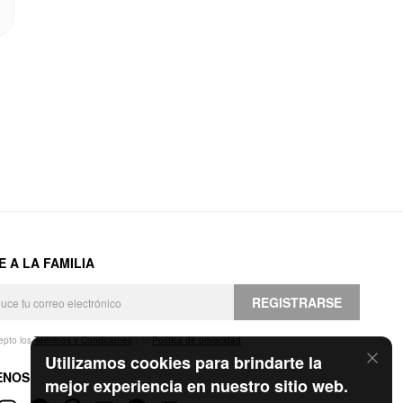
E A LA FAMILIA
REGISTRARSE
epto los
Términos y Condiciones
y la
Política de privacidad
.
Utilizamos cookies para brindarte la
ENOS
mejor experiencia en nuestro sitio web.