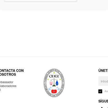
ONTACTA CON
ÚNET
OSOTROS
bassador
laboradores
R
Ac
SÍGU