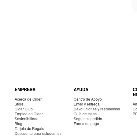
EMPRESA
AYUDA
C
N
Acerca de Cider
Centro de Apoyo
Store
Envío y entrega
Am
Cider Club
Devoluciones y reembolsos
Co
Empleo en Cider
Guía de tallas
P
Sostenibilidad
Seguir mi pedido
Blog
Forma de pago
Tarjeta de Regalo
Descuento para estudiantes