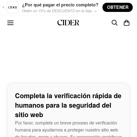
Skip to main content
¿Por qué pagar el precio completo?
OBTENER
Obtén un 15% de DESCUENTO en la App →
Completa la verificación rápida de
humanos para la seguridad del
sitio web
Por favor, complete un breve proceso de verificación
humana para ayudarnos a proteger nuestro sitio web
de fraudes, spam y abusos. Su cooperación contribuye