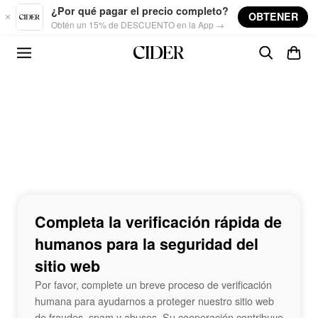
Skip to main content
¿Por qué pagar el precio completo?
OBTENER
Obtén un 15% de DESCUENTO en la App →
Completa la verificación rápida de
humanos para la seguridad del
sitio web
Por favor, complete un breve proceso de verificación
humana para ayudarnos a proteger nuestro sitio web
de fraudes, spam y abusos. Su cooperación contribuye