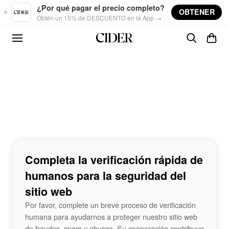
Skip to main content
¿Por qué pagar el precio completo?
OBTENER
Obtén un 15% de DESCUENTO en la App →
Completa la verificación rápida de
humanos para la seguridad del
sitio web
Por favor, complete un breve proceso de verificación
humana para ayudarnos a proteger nuestro sitio web
de fraudes, spam y abusos. Su cooperación contribuye