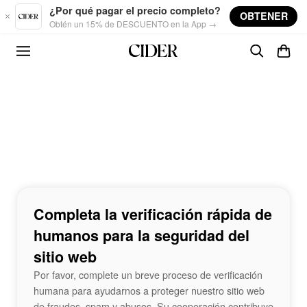
Skip to main content
¿Por qué pagar el precio completo?
OBTENER
Obtén un 15% de DESCUENTO en la App →
Completa la verificación rápida de
humanos para la seguridad del
sitio web
Por favor, complete un breve proceso de verificación
humana para ayudarnos a proteger nuestro sitio web
de fraudes, spam y abusos. Su cooperación contribuye