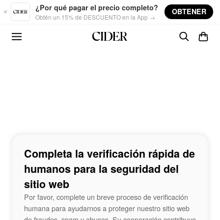
Skip to main content
¿Por qué pagar el precio completo?
OBTENER
Obtén un 15% de DESCUENTO en la App →
Completa la verificación rápida de
humanos para la seguridad del
sitio web
Por favor, complete un breve proceso de verificación
humana para ayudarnos a proteger nuestro sitio web
de fraudes, spam y abusos. Su cooperación contribuye