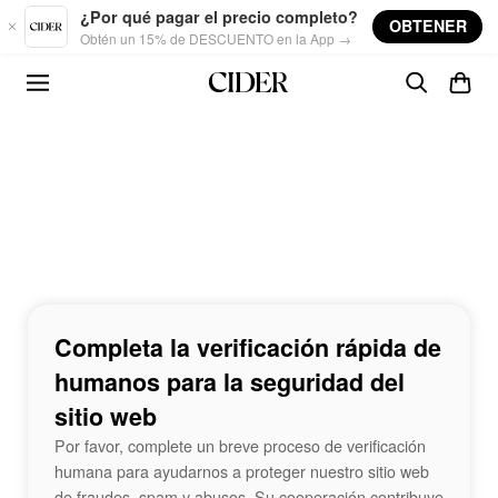
Skip to main content
¿Por qué pagar el precio completo?
OBTENER
Obtén un 15% de DESCUENTO en la App →
Completa la verificación rápida de
humanos para la seguridad del
sitio web
Por favor, complete un breve proceso de verificación
humana para ayudarnos a proteger nuestro sitio web
de fraudes, spam y abusos. Su cooperación contribuye