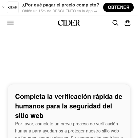
Skip to main content
¿Por qué pagar el precio completo?
OBTENER
Obtén un 15% de DESCUENTO en la App →
Completa la verificación rápida de
humanos para la seguridad del
sitio web
Por favor, complete un breve proceso de verificación
humana para ayudarnos a proteger nuestro sitio web
de fraudes, spam y abusos. Su cooperación contribuye