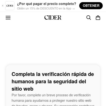
Skip to main content
¿Por qué pagar el precio completo?
OBTENER
Obtén un 15% de DESCUENTO en la App →
Completa la verificación rápida de
humanos para la seguridad del
sitio web
Por favor, complete un breve proceso de verificación
humana para ayudarnos a proteger nuestro sitio web
de fraudes, spam y abusos. Su cooperación contribuye