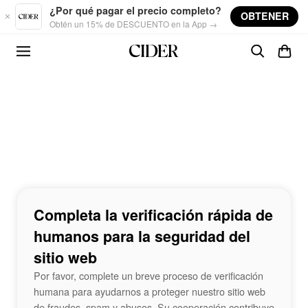
Skip to main content
¿Por qué pagar el precio completo?
OBTENER
Obtén un 15% de DESCUENTO en la App →
Completa la verificación rápida de
humanos para la seguridad del
sitio web
Por favor, complete un breve proceso de verificación
humana para ayudarnos a proteger nuestro sitio web
de fraudes, spam y abusos. Su cooperación contribuye