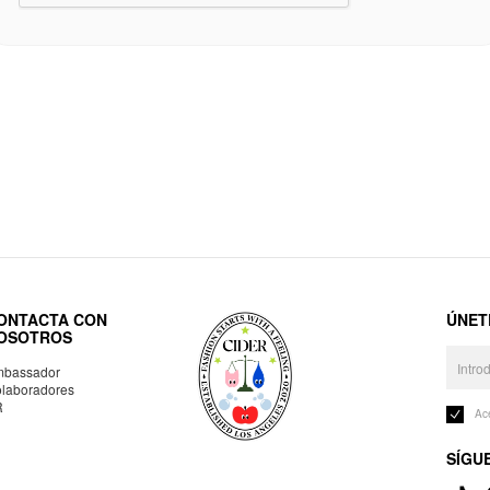
ONTACTA CON
ÚNET
OSOTROS
bassador
laboradores
R
Ac
SÍGU