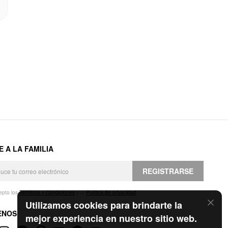
E A LA FAMILIA
REGISTRARSE
epto los
Términos y Condiciones
y la
Política de privacidad
.
Utilizamos cookies para brindarte la
ENOS
mejor experiencia en nuestro sitio web.