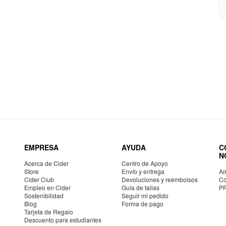
EMPRESA
AYUDA
C
N
Acerca de Cider
Centro de Apoyo
Store
Envío y entrega
Am
Cider Club
Devoluciones y reembolsos
Co
Empleo en Cider
Guía de tallas
P
Sostenibilidad
Seguir mi pedido
Blog
Forma de pago
Tarjeta de Regalo
Descuento para estudiantes