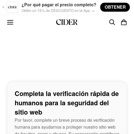
Skip to main content
¿Por qué pagar el precio completo?
OBTENER
Obtén un 15% de DESCUENTO en la App →
Completa la verificación rápida de
humanos para la seguridad del
sitio web
Por favor, complete un breve proceso de verificación
humana para ayudarnos a proteger nuestro sitio web
de fraudes, spam y abusos. Su cooperación contribuye