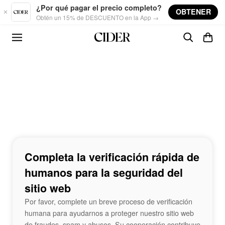
Skip to main content
¿Por qué pagar el precio completo?
OBTENER
Obtén un 15% de DESCUENTO en la App →
Completa la verificación rápida de
humanos para la seguridad del
sitio web
Por favor, complete un breve proceso de verificación
humana para ayudarnos a proteger nuestro sitio web
de fraudes, spam y abusos. Su cooperación contribuye