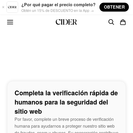
Skip to main content
¿Por qué pagar el precio completo?
OBTENER
Obtén un 15% de DESCUENTO en la App →
Completa la verificación rápida de
humanos para la seguridad del
sitio web
Por favor, complete un breve proceso de verificación
humana para ayudarnos a proteger nuestro sitio web
de fraudes, spam y abusos. Su cooperación contribuye