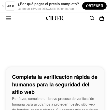
Skip to main content
¿Por qué pagar el precio completo?
OBTENER
Obtén un 15% de DESCUENTO en la App →
Completa la verificación rápida de
humanos para la seguridad del
sitio web
Por favor, complete un breve proceso de verificación
humana para ayudarnos a proteger nuestro sitio web
de fraudes, spam y abusos. Su cooperación contribuye