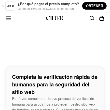
Skip to main content
¿Por qué pagar el precio completo?
OBTENER
Obtén un 15% de DESCUENTO en la App →
Completa la verificación rápida de
humanos para la seguridad del
sitio web
Por favor, complete un breve proceso de verificación
humana para ayudarnos a proteger nuestro sitio web
de fraudes, spam y abusos. Su cooperación contribuye