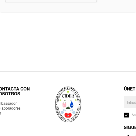
ONTACTA CON
ÚNET
OSOTROS
bassador
laboradores
R
Ac
SÍGU