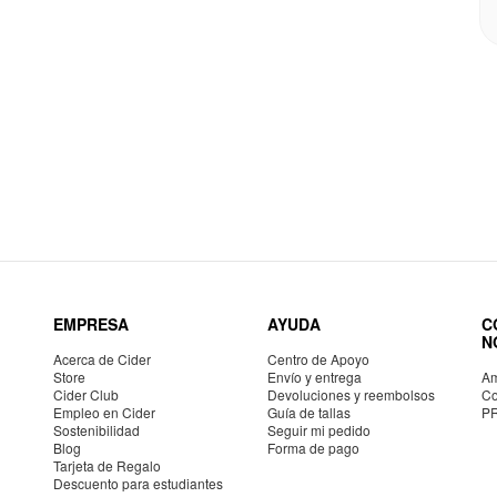
EMPRESA
AYUDA
C
N
Acerca de Cider
Centro de Apoyo
Store
Envío y entrega
Am
Cider Club
Devoluciones y reembolsos
Co
Empleo en Cider
Guía de tallas
P
Sostenibilidad
Seguir mi pedido
Blog
Forma de pago
Tarjeta de Regalo
Descuento para estudiantes