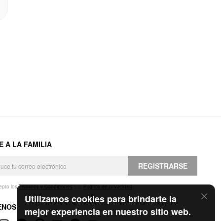
E A LA FAMILIA
REGISTRARSE
epto los
Términos y Condiciones
y la
Política de privacidad
.
Utilizamos cookies para brindarte la
ENOS
mejor experiencia en nuestro sitio web.