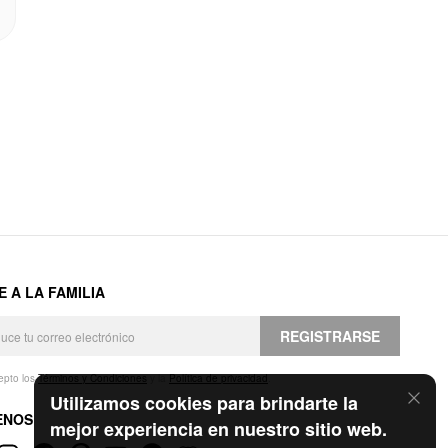
E A LA FAMILIA
REGISTRARSE
epto los
Términos y Condiciones
y la
Política de privacidad
.
Utilizamos cookies para brindarte la
ENOS
mejor experiencia en nuestro sitio web.