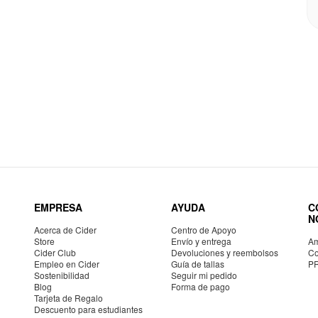
EMPRESA
AYUDA
C
N
Acerca de Cider
Centro de Apoyo
Store
Envío y entrega
Am
Cider Club
Devoluciones y reembolsos
Co
Empleo en Cider
Guía de tallas
P
Sostenibilidad
Seguir mi pedido
Blog
Forma de pago
Tarjeta de Regalo
Descuento para estudiantes