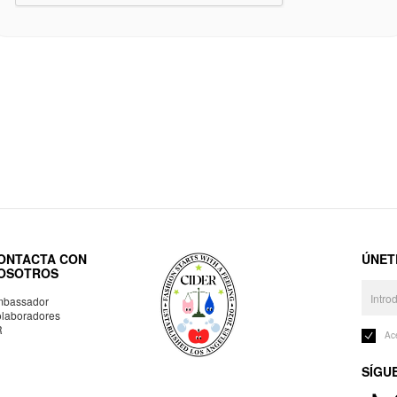
ONTACTA CON
ÚNET
OSOTROS
bassador
laboradores
R
Ac
SÍGU