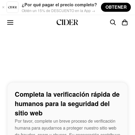
Skip to main content
¿Por qué pagar el precio completo?
OBTENER
Obtén un 15% de DESCUENTO en la App →
Completa la verificación rápida de
humanos para la seguridad del
sitio web
Por favor, complete un breve proceso de verificación
humana para ayudarnos a proteger nuestro sitio web
de fraudes, spam y abusos. Su cooperación contribuye