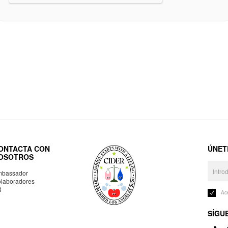
ONTACTA CON
ÚNET
OSOTROS
bassador
laboradores
R
Ac
SÍGU