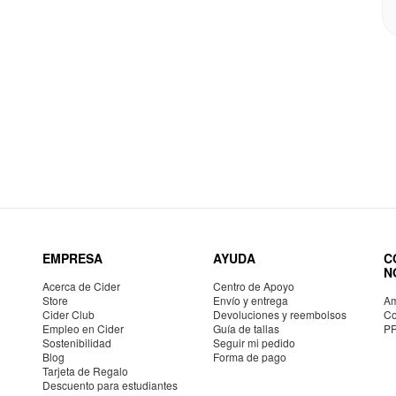
EMPRESA
AYUDA
C
N
Acerca de Cider
Centro de Apoyo
Store
Envío y entrega
Am
Cider Club
Devoluciones y reembolsos
Co
Empleo en Cider
Guía de tallas
P
Sostenibilidad
Seguir mi pedido
Blog
Forma de pago
Tarjeta de Regalo
Descuento para estudiantes