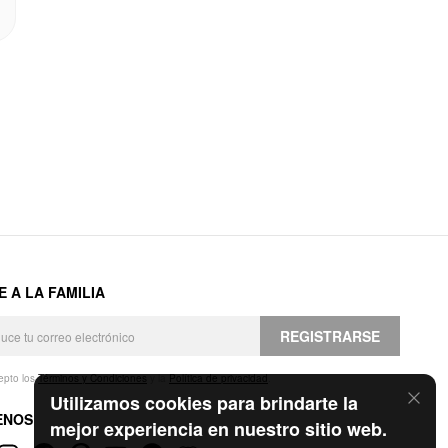
E A LA FAMILIA
REGISTRARSE
epto los
Términos y Condiciones
y la
Política de privacidad
.
Utilizamos cookies para brindarte la
ENOS
mejor experiencia en nuestro sitio web.