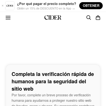
Skip to main content
¿Por qué pagar el precio completo?
OBTENER
Obtén un 15% de DESCUENTO en la App →
Completa la verificación rápida de
humanos para la seguridad del
sitio web
Por favor, complete un breve proceso de verificación
humana para ayudarnos a proteger nuestro sitio web
de fraudes, spam y abusos. Su cooperación contribuye