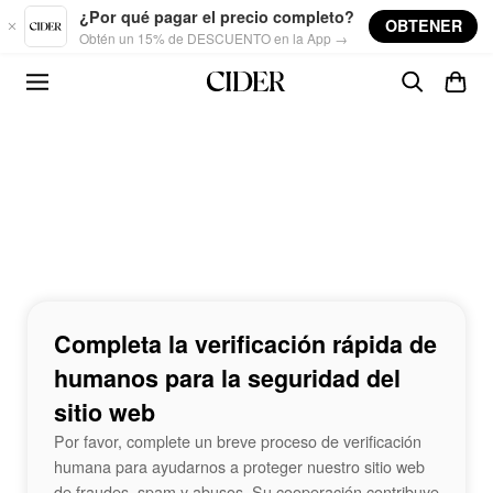
Skip to main content
¿Por qué pagar el precio completo?
OBTENER
Obtén un 15% de DESCUENTO en la App →
Completa la verificación rápida de
humanos para la seguridad del
sitio web
Por favor, complete un breve proceso de verificación
humana para ayudarnos a proteger nuestro sitio web
de fraudes, spam y abusos. Su cooperación contribuye