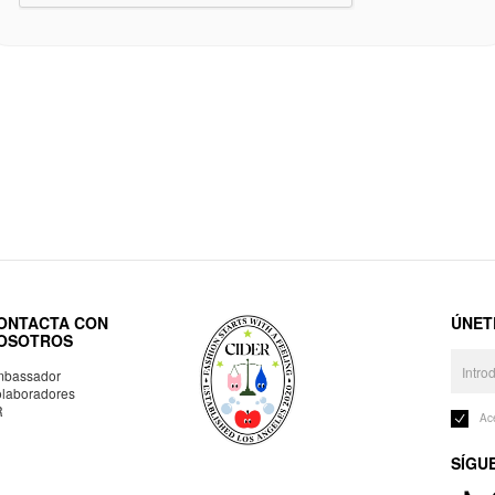
ONTACTA CON
ÚNET
OSOTROS
bassador
laboradores
R
Ac
SÍGU