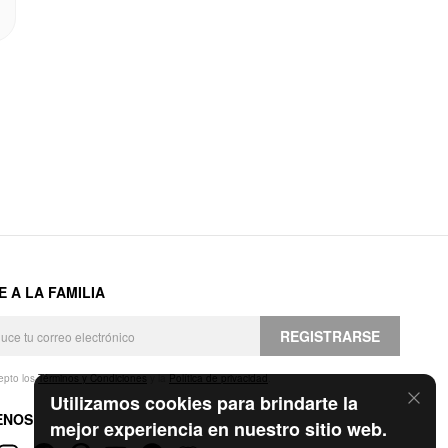
E A LA FAMILIA
REGISTRARSE
epto los
Términos y Condiciones
y la
Política de privacidad
.
Utilizamos cookies para brindarte la
ENOS
mejor experiencia en nuestro sitio web.