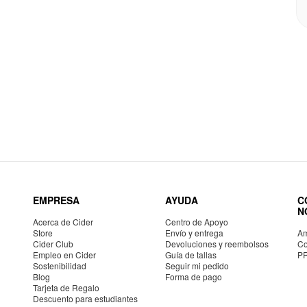
EMPRESA
AYUDA
C
N
Acerca de Cider
Centro de Apoyo
Store
Envío y entrega
Am
Cider Club
Devoluciones y reembolsos
Co
Empleo en Cider
Guía de tallas
P
Sostenibilidad
Seguir mi pedido
Blog
Forma de pago
Tarjeta de Regalo
Descuento para estudiantes