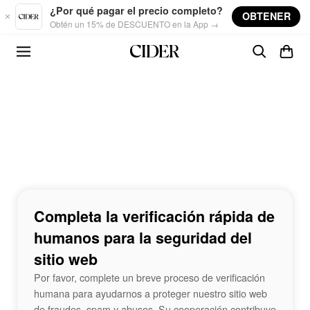
Skip to main content
¿Por qué pagar el precio completo?
OBTENER
Obtén un 15% de DESCUENTO en la App →
Completa la verificación rápida de
humanos para la seguridad del
sitio web
Por favor, complete un breve proceso de verificación
humana para ayudarnos a proteger nuestro sitio web
de fraudes, spam y abusos. Su cooperación contribuye