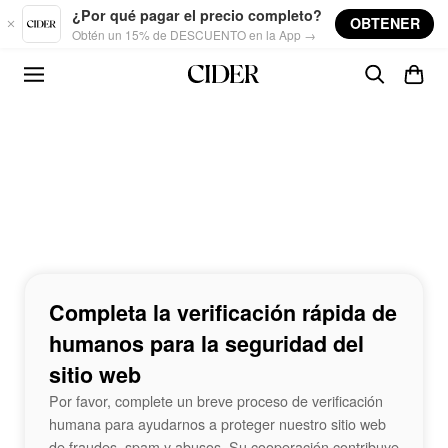
Skip to main content
¿Por qué pagar el precio completo?
OBTENER
Obtén un 15% de DESCUENTO en la App →
Completa la verificación rápida de
humanos para la seguridad del
sitio web
Por favor, complete un breve proceso de verificación
humana para ayudarnos a proteger nuestro sitio web
de fraudes, spam y abusos. Su cooperación contribuye