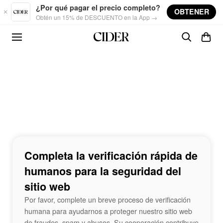
Skip to main content
¿Por qué pagar el precio completo?
OBTENER
Obtén un 15% de DESCUENTO en la App →
Completa la verificación rápida de
humanos para la seguridad del
sitio web
Por favor, complete un breve proceso de verificación
humana para ayudarnos a proteger nuestro sitio web
de fraudes, spam y abusos. Su cooperación contribuye