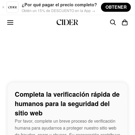
Skip to main content
¿Por qué pagar el precio completo?
OBTENER
Obtén un 15% de DESCUENTO en la App →
Completa la verificación rápida de
humanos para la seguridad del
sitio web
Por favor, complete un breve proceso de verificación
humana para ayudarnos a proteger nuestro sitio web
de fraudes, spam y abusos. Su cooperación contribuye