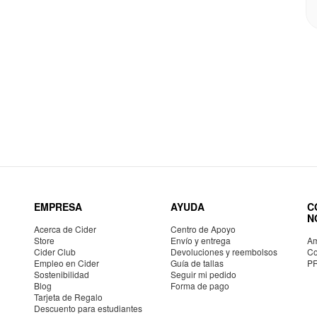
EMPRESA
AYUDA
C
N
Acerca de Cider
Centro de Apoyo
Store
Envío y entrega
Am
Cider Club
Devoluciones y reembolsos
Co
Empleo en Cider
Guía de tallas
P
Sostenibilidad
Seguir mi pedido
Blog
Forma de pago
Tarjeta de Regalo
Descuento para estudiantes