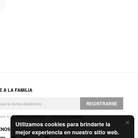
E A LA FAMILIA
REGISTRARSE
epto los
Términos y Condiciones
y la
Política de privacidad
.
Utilizamos cookies para brindarte la
ENOS
mejor experiencia en nuestro sitio web.