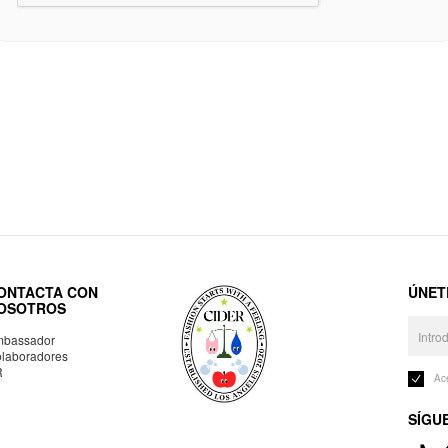
ONTACTA CON
ÚNET
OSOTROS
bassador
laboradores
R
Ac
SÍGU