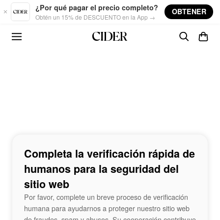
Skip to main content
¿Por qué pagar el precio completo?
OBTENER
Obtén un 15% de DESCUENTO en la App →
Completa la verificación rápida de
humanos para la seguridad del
sitio web
Por favor, complete un breve proceso de verificación
humana para ayudarnos a proteger nuestro sitio web
de fraudes, spam y abusos. Su cooperación contribuye