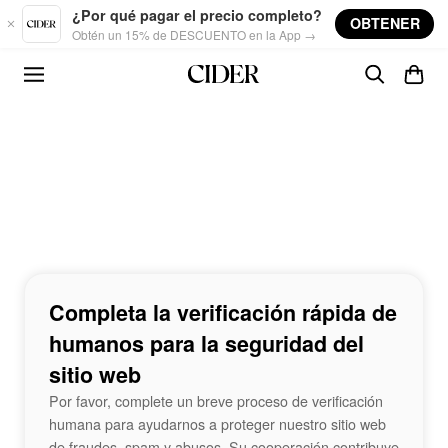
Skip to main content
¿Por qué pagar el precio completo?
OBTENER
Obtén un 15% de DESCUENTO en la App →
Completa la verificación rápida de
humanos para la seguridad del
sitio web
Por favor, complete un breve proceso de verificación
humana para ayudarnos a proteger nuestro sitio web
de fraudes, spam y abusos. Su cooperación contribuye