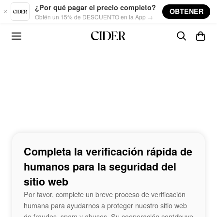
Skip to main content
¿Por qué pagar el precio completo?
OBTENER
Obtén un 15% de DESCUENTO en la App →
Completa la verificación rápida de
humanos para la seguridad del
sitio web
Por favor, complete un breve proceso de verificación
humana para ayudarnos a proteger nuestro sitio web
de fraudes, spam y abusos. Su cooperación contribuye