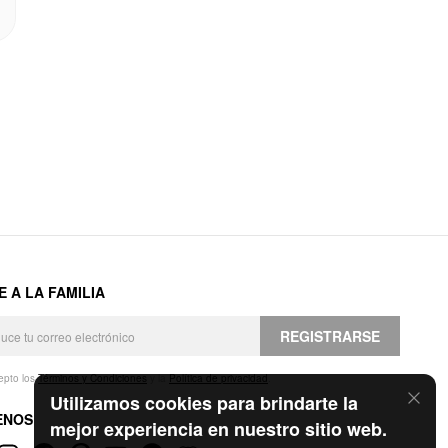
E A LA FAMILIA
REGISTRARSE
epto los
Términos y Condiciones
y la
Política de privacidad
.
Utilizamos cookies para brindarte la
ENOS
mejor experiencia en nuestro sitio web.