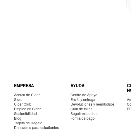
EMPRESA
AYUDA
C
N
Acerca de Cider
Centro de Apoyo
Store
Envío y entrega
Am
Cider Club
Devoluciones y reembolsos
Co
Empleo en Cider
Guía de tallas
P
Sostenibilidad
Seguir mi pedido
Blog
Forma de pago
Tarjeta de Regalo
Descuento para estudiantes