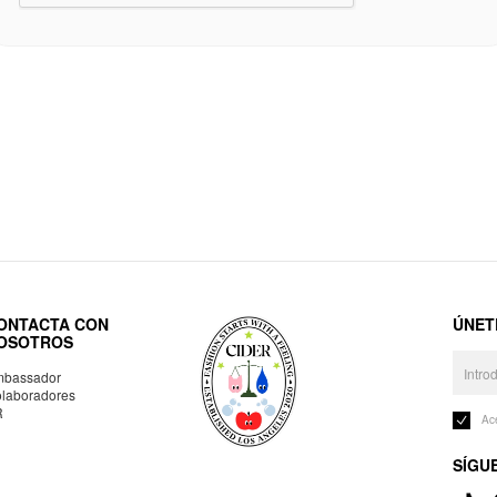
ONTACTA CON
ÚNET
OSOTROS
bassador
laboradores
R
Ac
SÍGU