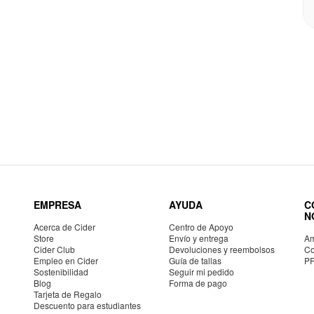
EMPRESA
AYUDA
C
N
Acerca de Cider
Centro de Apoyo
Store
Envío y entrega
Am
Cider Club
Devoluciones y reembolsos
Co
Empleo en Cider
Guía de tallas
P
Sostenibilidad
Seguir mi pedido
Blog
Forma de pago
Tarjeta de Regalo
Descuento para estudiantes