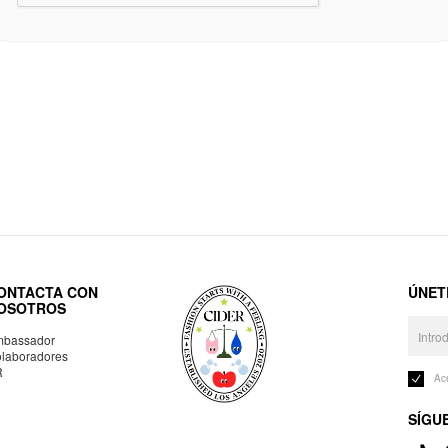
ONTACTA CON
ÚNET
OSOTROS
bassador
laboradores
R
Ac
SÍGU