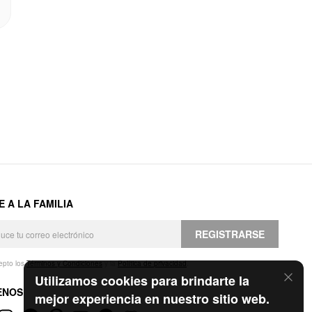
E A LA FAMILIA
REGISTRARSE
epto los
Términos y Condiciones
y la
Política de privacidad
.
Utilizamos cookies para brindarte la
ENOS
mejor experiencia en nuestro sitio web.