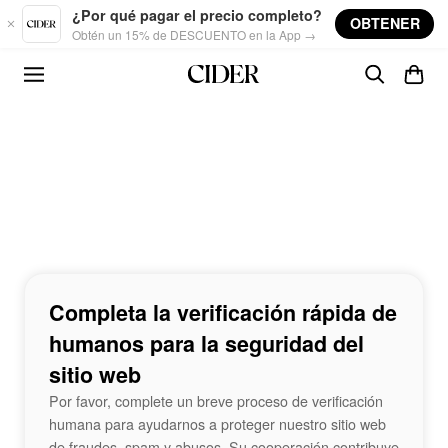
Skip to main content
¿Por qué pagar el precio completo?
OBTENER
Obtén un 15% de DESCUENTO en la App →
Completa la verificación rápida de
humanos para la seguridad del
sitio web
Por favor, complete un breve proceso de verificación
humana para ayudarnos a proteger nuestro sitio web
de fraudes, spam y abusos. Su cooperación contribuye