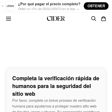
Skip to main content
¿Por qué pagar el precio completo?
OBTENER
Obtén un 15% de DESCUENTO en la App →
Completa la verificación rápida de
humanos para la seguridad del
sitio web
Por favor, complete un breve proceso de verificación
humana para ayudarnos a proteger nuestro sitio web
de fraudes, spam y abusos. Su cooperación contribuye