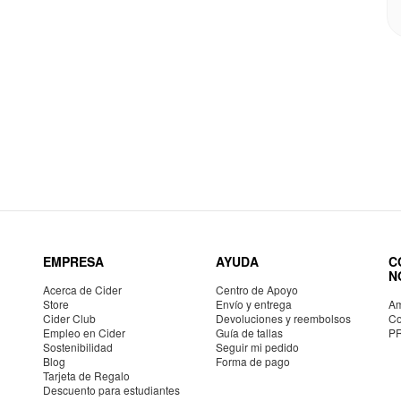
EMPRESA
AYUDA
C
N
Acerca de Cider
Centro de Apoyo
Store
Envío y entrega
Am
Cider Club
Devoluciones y reembolsos
Co
Empleo en Cider
Guía de tallas
P
Sostenibilidad
Seguir mi pedido
Blog
Forma de pago
Tarjeta de Regalo
Descuento para estudiantes