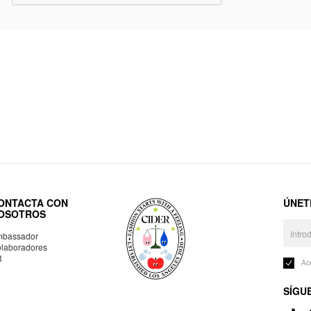
ONTACTA CON
ÚNET
OSOTROS
bassador
laboradores
R
Ac
SÍGU