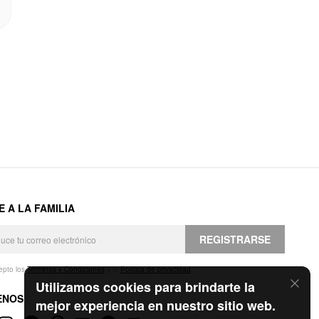
E A LA FAMILIA
REGISTRARSE
epto los
Términos y Condiciones
y la
Política de privacidad
.
Utilizamos cookies para brindarte la
ENOS
mejor experiencia en nuestro sitio web.