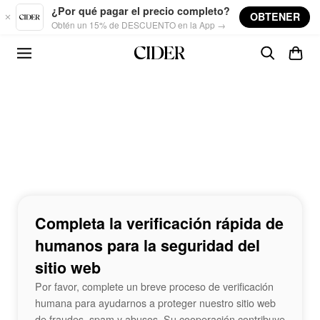
Skip to main content
¿Por qué pagar el precio completo?
OBTENER
Obtén un 15% de DESCUENTO en la App →
Completa la verificación rápida de
humanos para la seguridad del
sitio web
Por favor, complete un breve proceso de verificación
humana para ayudarnos a proteger nuestro sitio web
de fraudes, spam y abusos. Su cooperación contribuye