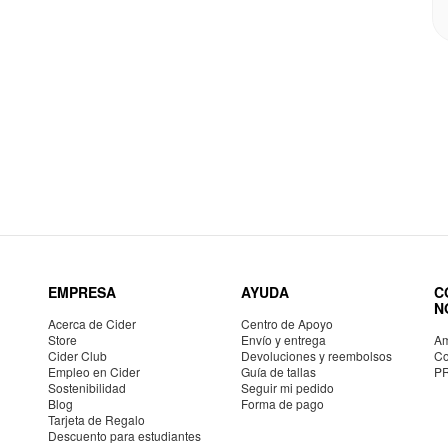
EMPRESA
AYUDA
C
N
Acerca de Cider
Centro de Apoyo
Store
Envío y entrega
Am
Cider Club
Devoluciones y reembolsos
Co
Empleo en Cider
Guía de tallas
P
Sostenibilidad
Seguir mi pedido
Blog
Forma de pago
Tarjeta de Regalo
Descuento para estudiantes