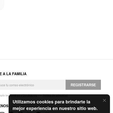
E A LA FAMILIA
REGISTRARSE
epto los
Términos y Condiciones
y la
Política de privacidad
.
Utilizamos cookies para brindarte la
ENOS
mejor experiencia en nuestro sitio web.