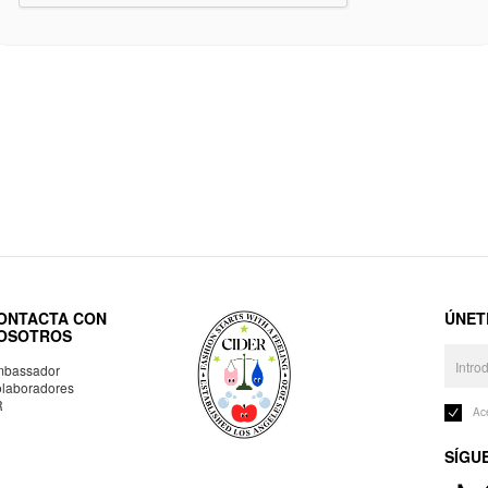
ONTACTA CON
ÚNET
OSOTROS
bassador
laboradores
R
Ac
SÍGU